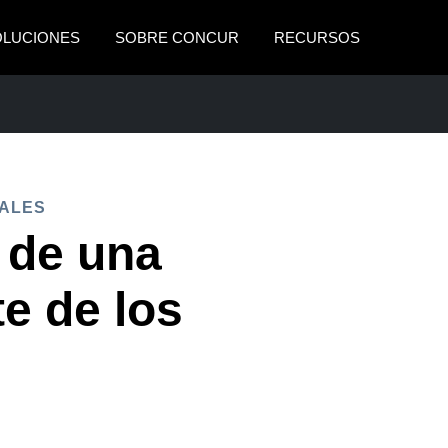
OLUCIONES
SOBRE CONCUR
RECURSOS
AMERICAS
EUROPE
United States (English)
United Kingdom (Engli
ARIALES
Canada (English)
France (Français)
ALES
Canada (Français)
Deutschland (Deutsch)
 de una
México (Español)
Italia (Italiano)
te de los
Brasil (Português)
Nederlands (English)
Sweden (English)
Denmark (English)
Finland (English)