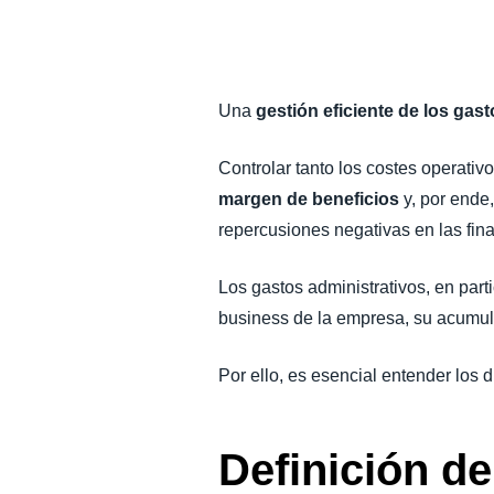
LA CONTINUIDAD DEL NEGOCIO
NOVEDADES DE LA EMPRESA
Una
gestión eficiente de los gas
SOSTENIBILIDAD
Controlar tanto los costes operativ
margen de beneficios
y, por ende,
TRAVEL AND EXPENSE
repercusiones negativas en las fina
Los gastos administrativos, en part
business de la empresa, su acumul
Por ello, es esencial entender los 
Definición d