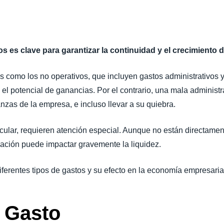
Belgium (English)
España (Español)
tos es clave para garantizar la continuidad y el crecimiento
Norway (English)
os como los no operativos, que incluyen gastos administrativos 
 el potencial de ganancias. Por el contrario, una mala administ
nzas de la empresa, e incluso llevar a su quiebra.
icular, requieren atención especial. Aunque no están directame
ación puede impactar gravemente la liquidez.
diferentes tipos de gastos y su efecto en la economía empresaria
e Gasto