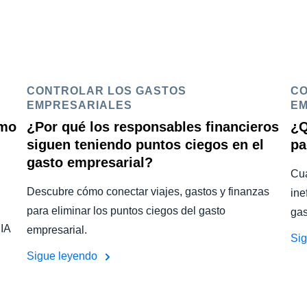
CONTROLAR LOS GASTOS
CO
EMPRESARIALES
EM
ómo
¿Por qué los responsables financieros
¿Q
siguen teniendo puntos ciegos en el
pa
gasto empresarial?
Cua
Descubre cómo conectar viajes, gastos y finanzas
ine
para eliminar los puntos ciegos del gasto
gas
 IA
empresarial.
Si
Sigue leyendo