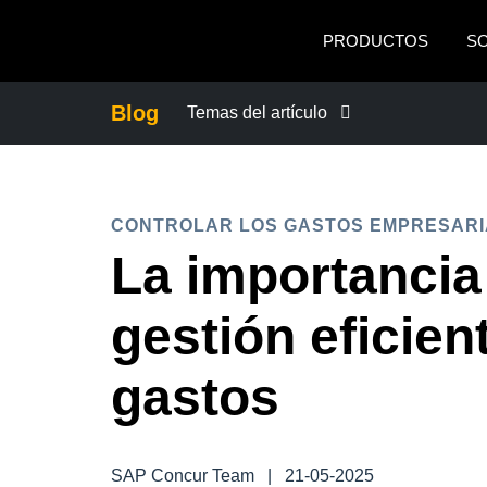
Pasar al contenido principal
PRODUCTOS
S
Blog
Temas del artículo
CONTROLAR LOS GASTOS EMPRES
CONTROLAR LOS GASTOS EMPRESARI
CRECIMIENTO Y OPTIMIZACIÓN
La importancia
DUTY OF CARE
gestión eficien
EXPERIENCIA DEL EMPLEADO
gastos
FRAUDE Y CUMPLIMIENTO
SAP Concur Team
|
21-05-2025