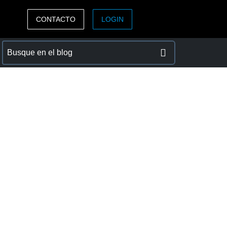
CONTACTO
LOGIN
ASIA PACIFIC
sh)
Australia (English)
India (English)
日本（日本語)
Singapore (English)