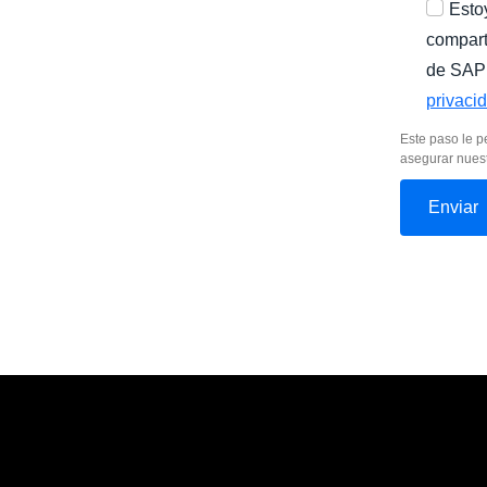
Esto
compart
de SAP 
privaci
Este paso le p
asegurar nuest