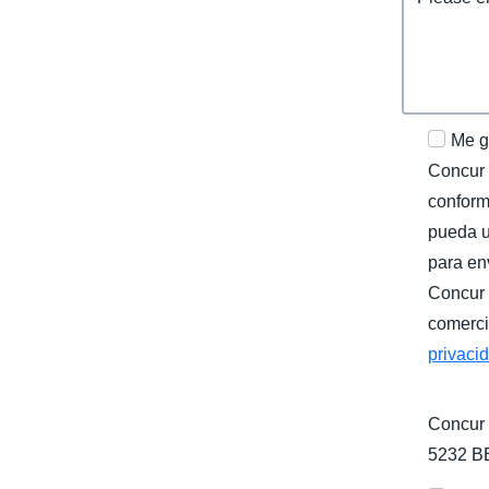
Me g
Concur (
conform
pueda u
para en
Concur 
comerci
privaci
Concur 
5232 B