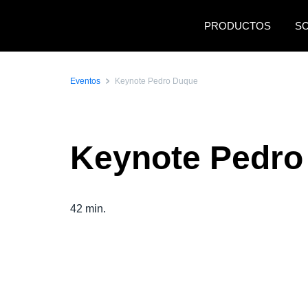
Pasar al contenido principal
PRODUCTOS
S
Eventos
Keynote Pedro Duque
Keynote Pedro
42 min.