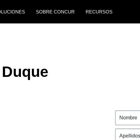
OLUCIONES
SOBRE CONCUR
RECURSOS
AMERICAS
EUROPE
United States (English)
United Kingdom (Engli
Canada (English)
France (Français)
 Duque
Canada (Français)
Deutschland (Deutsch)
México (Español)
Italia (Italiano)
Brasil (Português)
Nederlands (English)
Sweden (English)
Denmark (English)
Finland (English)