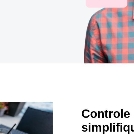
Belgium (English)
España (Español)
Norway (English)
Controle 
simplifiq