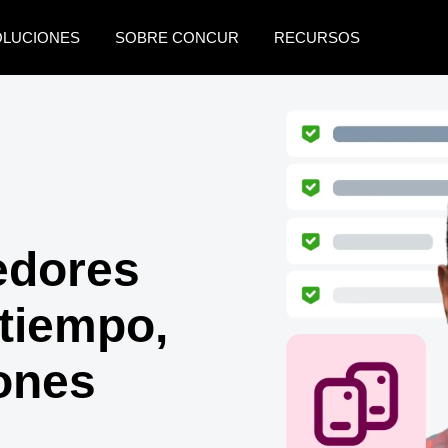
OLUCIONES
SOBRE CONCUR
RECURSOS
AMERICAS
EUROPE
United States (English)
United Kingdom (Engli
Canada (English)
France (Français)
Canada (Français)
Deutschland (Deutsch)
edores
México (Español)
Italia (Italiano)
Brasil (Português)
Nederlands (English)
tiempo,
Sweden (English)
ones
Denmark (English)
Finland (English)