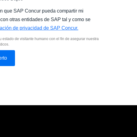
on que SAP Concur pueda compartir mi
 con otras entidades de SAP tal y como se
ación de privacidad de SAP Concur.
u estado de visitante humano con el fin de asegurar nuestra
ticos.