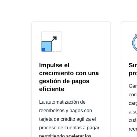
Impulse el
Si
crecimiento con una
pr
gestión de pagos
Gar
eficiente
con 
La automatización de
car
reembolsos y pagos con
a s
tarjeta de crédito agiliza el
cuá
proceso de cuentas a pagar,
ree
permitiendo acelerar los