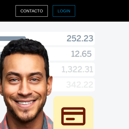
CONTACTO
LOGIN
ASIA PACIFIC
sh)
Australia (English)
India (English)
日本（日本語)
Singapore (English)