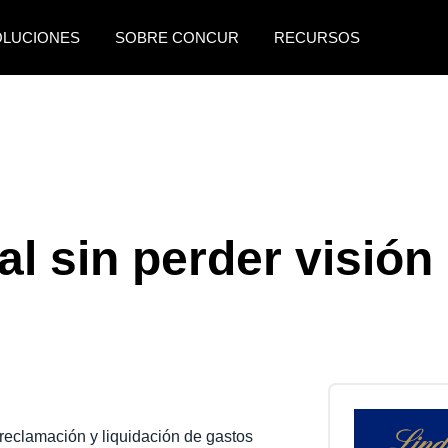
OLUCIONES
SOBRE CONCUR
RECURSOS
AMERICAS
EUROPE
United States (English)
United Kingdom (Engli
Canada (English)
France (Français)
Canada (Français)
Deutschland (Deutsch)
l sin perder visión
México (Español)
Italia (Italiano)
Brasil (Português)
Nederlands (English)
Sweden (English)
Denmark (English)
Finland (English)
 reclamación y liquidación de gastos