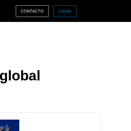
CONTACTO
LOGIN
ASIA PACIFIC
sh)
Australia (English)
India (English)
日本（日本語)
 global
Singapore (English)