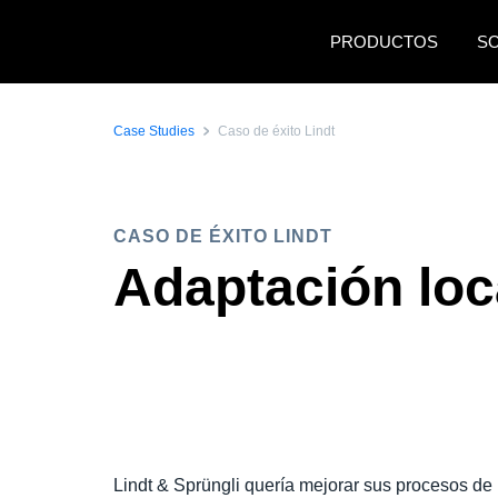
Pasar al contenido principal
PRODUCTOS
S
Case Studies
Caso de éxito Lindt
CASO DE ÉXITO LINDT
Adaptación loca
Lindt & Sprüngli quería mejorar sus procesos de