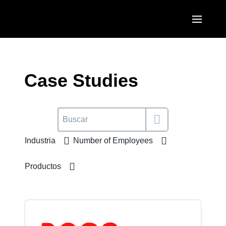
Pasar al contenido principal
AMERICAS
United States (English)
Case Studies
EUROPE
Canada (English)
United Kingdom (English)
ASIA PACIFIC
Canada (Français)
France (Français)
Australia (English)
México (Español)
Industria
Number of Employees
Deutschland (Deutsch)
India (English)
Brasil (Português)
Italia (Italiano)
Productos
日本（日本語)
Nederlands (English)
Singapore (English)
Sweden (English)
Denmark (English)