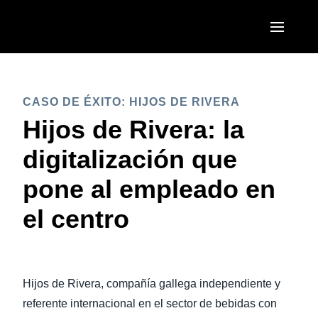
Pasar al contenido principal
AMERICAS
CASO DE ÉXITO: HIJOS DE RIVERA
United States (English)
EUROPE
Hijos de Rivera: la
Canada (English)
United Kingdom (English)
digitalización que
ASIA PACIFIC
Canada (Français)
France (Français)
pone al empleado en
Australia (English)
México (Español)
Deutschland (Deutsch)
el centro
India (English)
Brasil (Português)
Italia (Italiano)
日本（日本語)
Nederlands (English)
Singapore (English)
Hijos de Rivera, compañía gallega independiente y
Sweden (English)
referente internacional en el sector de bebidas con
Denmark (English)