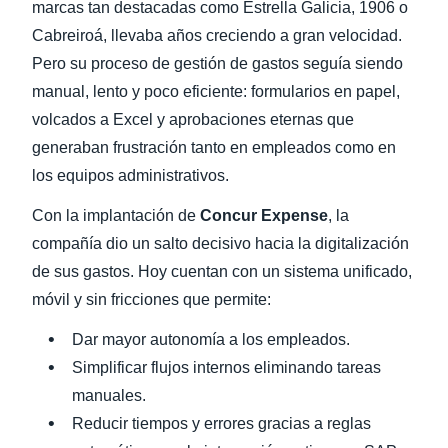
marcas tan destacadas como Estrella Galicia, 1906 o
Cabreiroá, llevaba años creciendo a gran velocidad.
Finland (English)
Pero su proceso de gestión de gastos seguía siendo
Belgium (English)
manual, lento y poco eficiente: formularios en papel,
volcados a Excel y aprobaciones eternas que
España (Español)
generaban frustración tanto en empleados como en
Norway (English)
los equipos administrativos.
Con la implantación de
Concur Expense
, la
compañía dio un salto decisivo hacia la digitalización
de sus gastos. Hoy cuentan con un sistema unificado,
móvil y sin fricciones que permite:
Dar mayor autonomía a los empleados.
Simplificar flujos internos eliminando tareas
manuales.
Reducir tiempos y errores gracias a reglas