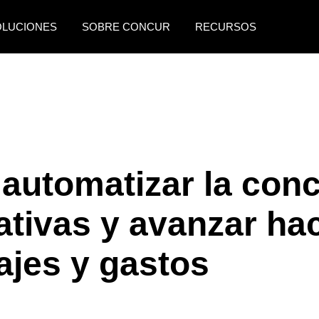
OLUCIONES
SOBRE CONCUR
RECURSOS
AMERICAS
EUROPE
United States (English)
United Kingdom (Engli
Canada (English)
France (Français)
Canada (Français)
Deutschland (Deutsch)
automatizar la conc
México (Español)
Italia (Italiano)
ativas y avanzar ha
Brasil (Português)
Nederlands (English)
Sweden (English)
ajes y gastos
Denmark (English)
Finland (English)