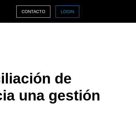
CONTACTO
LOGIN
ASIA PACIFIC
sh)
Australia (English)
India (English)
日本（日本語)
iliación de
Singapore (English)
cia una gestión