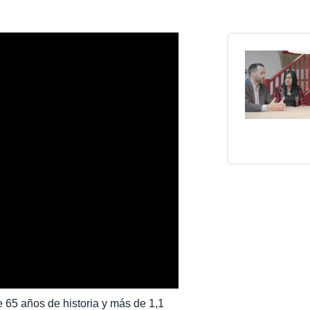
Belgium (English)
España (Español)
Norway (English)
 65 años de historia y más de 1,1