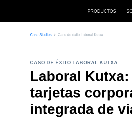
Pasar al contenido principal
PRODUCTOS
S
Case Studies
Caso de éxito Laboral Kutxa
CASO DE ÉXITO LABORAL KUTXA
Laboral Kutxa: 
tarjetas corpor
integrada de vi