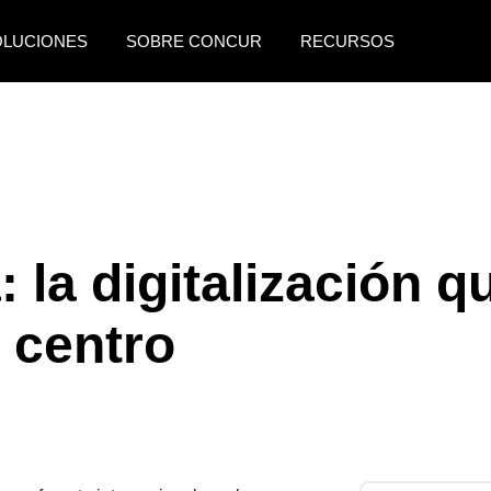
OLUCIONES
SOBRE CONCUR
RECURSOS
AMERICAS
EUROPE
United States (English)
United Kingdom (Engli
Canada (English)
France (Français)
Canada (Français)
Deutschland (Deutsch)
: la digitalización q
México (Español)
Italia (Italiano)
 centro
Brasil (Português)
Nederlands (English)
Sweden (English)
Denmark (English)
Finland (English)