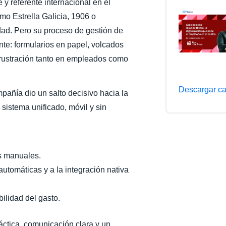
y referente internacional en el
Belgium (English)
o Estrella Galicia, 1906 o
dad. Pero su proceso de gestión de
España (Español)
nte: formularios en papel, volcados
Norway (English)
rustración tanto en empleados como
Descargar ca
mpañía dio un salto decisivo hacia la
sistema unificado, móvil y sin
as manuales.
automáticas y a la integración nativa
bilidad del gasto.
ráctica, comunicación clara y un