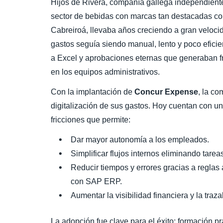
Hijos de Rivera, compañía gallega independiente 
sector de bebidas con marcas tan destacadas com
Cabreiroá, llevaba años creciendo a gran veloci
gastos seguía siendo manual, lento y poco eficie
a Excel y aprobaciones eternas que generaban f
en los equipos administrativos.
Con la implantación de
Concur Expense
, la co
digitalización de sus gastos. Hoy cuentan con un 
fricciones que permite:
Dar mayor autonomía a los empleados.
Simplificar flujos internos eliminando tare
Reducir tiempos y errores gracias a reglas 
con SAP ERP.
Aumentar la visibilidad financiera y la traza
La adopción fue clave para el éxito: formación p