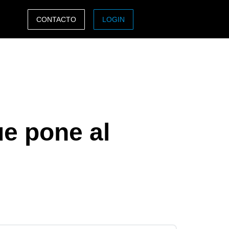
CONTACTO
LOGIN
ASIA PACIFIC
sh)
Australia (English)
India (English)
日本（日本語)
ue pone al
Singapore (English)