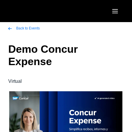
Pasar al contenido principal
AMERICAS
Back to Events
United States (English)
Demo Concur
EUROPE
Canada (English)
Expense
United Kingdom (English)
ASIA PACIFIC
Canada (Français)
France (Français)
Australia (English)
México (Español)
Virtual
Deutschland (Deutsch)
India (English)
Brasil (Português)
Italia (Italiano)
日本（日本語)
Nederlands (English)
Singapore (English)
Sweden (English)
Denmark (English)