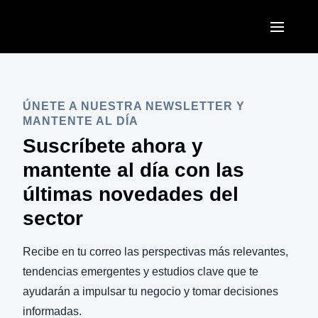
Pasar al contenido principal
AMERICAS
United States (English)
ÚNETE A NUESTRA NEWSLETTER Y
EUROPE
MANTENTE AL DÍA
Canada (English)
Suscríbete ahora y
United Kingdom (English)
ASIA PACIFIC
Canada (Français)
mantente al día con las
France (Français)
Australia (English)
últimas novedades del
México (Español)
Deutschland (Deutsch)
sector
India (English)
Brasil (Português)
Italia (Italiano)
日本（日本語)
Recibe en tu correo las perspectivas más relevantes,
Nederlands (English)
tendencias emergentes y estudios clave que te
Singapore (English)
Sweden (English)
ayudarán a impulsar tu negocio y tomar decisiones
informadas.
Denmark (English)