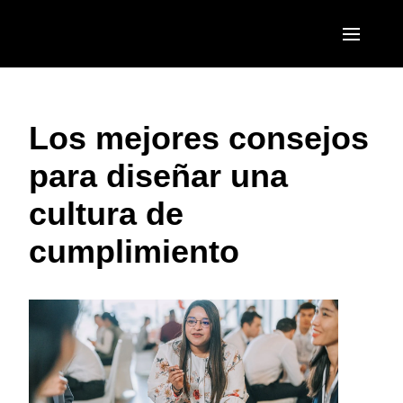
Pasar al contenido principal
AMERICAS
Los mejores consejos
United States (English)
EUROPE
para diseñar una
Canada (English)
United Kingdom (English)
ASIA PACIFIC
cultura de
Canada (Français)
France (Français)
Australia (English)
México (Español)
cumplimiento
Deutschland (Deutsch)
India (English)
Brasil (Português)
Italia (Italiano)
日本（日本語)
Nederlands (English)
Singapore (English)
Sweden (English)
Denmark (English)