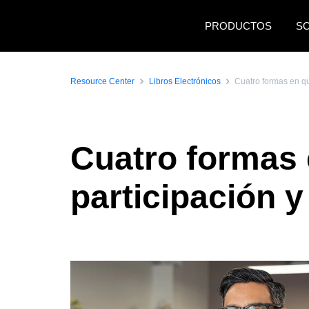
Pasar al contenido principal
PRODUCTOS
S
Resource Center
Libros Electrónicos
Cuatro formas en qu
Cuatro formas 
participación 