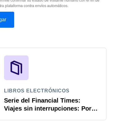
ermite confirmar su estado de visitante humano con el fin de
ra plataforma contra envíos automáticos.
LIBROS ELECTRÓNICOS
Serie del Financial Times:
Viajes sin interrupciones: Por
qué integrar finanzas en viajes
de negocio