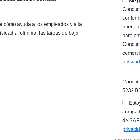
Me g
Concur (
conform
r cómo ayuda a los empleados y a la
pueda u
ividad al eliminar las tareas de bajo
para en
Concur 
comerci
privaci
Concur 
5232 B
Esto
compart
de SAP 
privaci