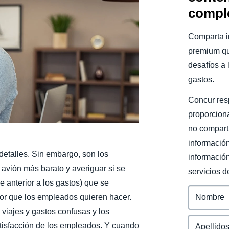
comple
Belgium (English)
España (Español)
Comparta i
premium qu
Norway (English)
desafíos a 
gastos.
Concur res
proporcion
no compart
informació
etalles. Sin embargo, son los
información
 avión más barato y averiguar si se
servicios d
e anterior a los gastos) que se
lor que los empleados quieren hacer.
 viajes y gastos confusas y los
atisfacción de los empleados. Y cuando