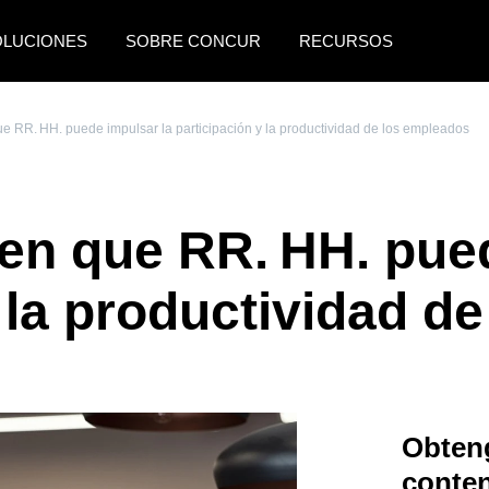
OLUCIONES
SOBRE CONCUR
RECURSOS
AMERICAS
EUROPE
e RR. HH. puede impulsar la participación y la productividad de los empleados
United States (English)
United Kingdom (Engli
Canada (English)
France (Français)
en que RR. HH. pued
Canada (Français)
Deutschland (Deutsch)
México (Español)
Italia (Italiano)
y la productividad d
Brasil (Português)
Nederlands (English)
Sweden (English)
Denmark (English)
Obteng
Finland (English)
conte