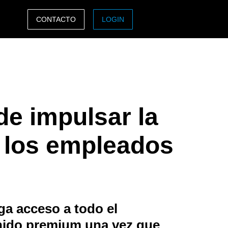
CONTACTO
LOGIN
ASIA PACIFIC
sh)
Australia (English)
India (English)
e impulsar la
日本（日本語)
Singapore (English)
e los empleados
a acceso a todo el
nido premium una vez que