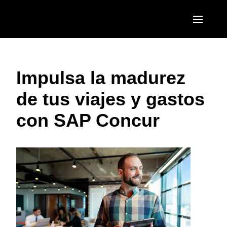
Pasar al contenido principal
AMERICAS
Impulsa la madurez
United States (English)
EUROPE
de tus viajes y gastos
Canada (English)
United Kingdom (English)
ASIA PACIFIC
con SAP Concur
Canada (Français)
France (Français)
Australia (English)
México (Español)
Deutschland (Deutsch)
India (English)
Brasil (Português)
Italia (Italiano)
日本（日本語)
Nederlands (English)
Singapore (English)
Sweden (English)
Denmark (English)