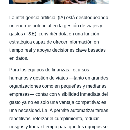
Finland (English)
La inteligencia artificial (IA) está desbloqueando
Belgium (English)
un enorme potencial en la gestión de viajes y
gastos (T&E), convirtiéndola en una función
España (Español)
estratégica capaz de ofrecer información en
Norway (English)
tiempo real y apoyar decisiones clave basadas
en datos.
Para los equipos de finanzas, recursos
humanos y gestión de viajes —tanto en grandes
organizaciones como en pequeñas y medianas
empresas— contar con visibilidad inmediata del
gasto ya no es solo una ventaja competitiva: es
una necesidad. La IA permite automatizar tareas
repetitivas, reforzar el cumplimiento, reducir
riesgos y liberar tiempo para que los equipos se