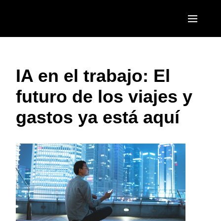
Pasar al contenido principal
AMERICAS
IA en el trabajo: El
United States (English)
EUROPE
futuro de los viajes y
Canada (English)
United Kingdom (English)
ASIA PACIFIC
gastos ya está aquí
Canada (Français)
France (Français)
Australia (English)
México (Español)
Deutschland (Deutsch)
India (English)
Brasil (Português)
Italia (Italiano)
日本（日本語)
Nederlands (English)
Singapore (English)
Sweden (English)
Denmark (English)