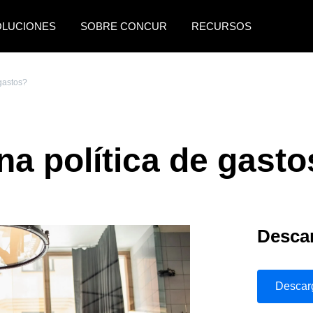
OLUCIONES
SOBRE CONCUR
RECURSOS
AMERICAS
EUROPE
gastos?
United States (English)
United Kingdom (Engli
Canada (English)
France (Français)
a política de gasto
Canada (Français)
Deutschland (Deutsch)
México (Español)
Italia (Italiano)
Brasil (Português)
Nederlands (English)
Descar
Sweden (English)
Denmark (English)
Descar
Finland (English)