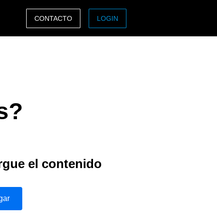
CONTACTO
LOGIN
ASIA PACIFIC
sh)
Australia (English)
India (English)
s?
日本（日本語)
Singapore (English)
gue el contenido
gar