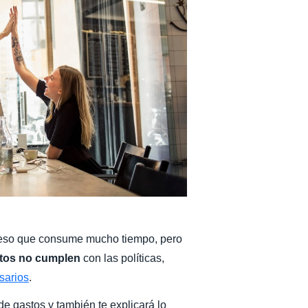
Belgium (English)
España (Español)
Norway (English)
eso que consume mucho tiempo, pero
tos
no
cumplen
con las políticas,
esarios
.
 de gastos y también te explicará lo