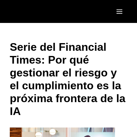
Pasar al contenido principal
AMERICAS
Serie del Financial
United States (English)
EUROPE
Times: Por qué
Canada (English)
United Kingdom (English)
ASIA PACIFIC
gestionar el riesgo y
Canada (Français)
France (Français)
Australia (English)
México (Español)
el cumplimiento es la
Deutschland (Deutsch)
India (English)
Brasil (Português)
próxima frontera de la
Italia (Italiano)
日本（日本語)
IA
Nederlands (English)
Singapore (English)
Sweden (English)
Denmark (English)