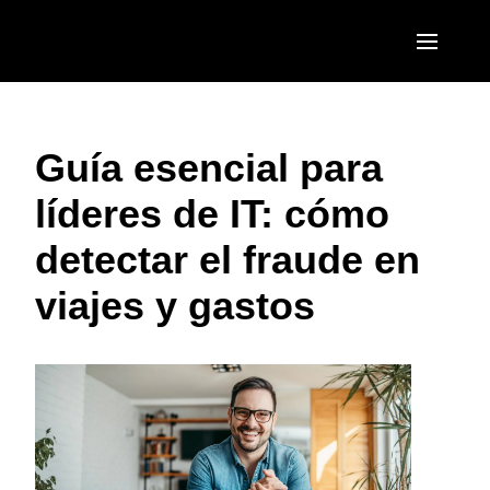
Pasar al contenido principal
AMERICAS
Guía esencial para
United States (English)
EUROPE
líderes de IT: cómo
Canada (English)
United Kingdom (English)
ASIA PACIFIC
detectar el fraude en
Canada (Français)
France (Français)
Australia (English)
México (Español)
viajes y gastos
Deutschland (Deutsch)
India (English)
Brasil (Português)
Italia (Italiano)
日本（日本語)
Nederlands (English)
Singapore (English)
Sweden (English)
Denmark (English)