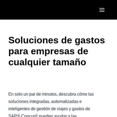
Pasar al contenido principal
AMERICAS
Soluciones de gastos
United States (English)
EUROPE
para empresas de
Canada (English)
United Kingdom (English)
ASIA PACIFIC
cualquier tamaño
Canada (Français)
France (Français)
Australia (English)
México (Español)
Deutschland (Deutsch)
India (English)
Brasil (Português)
Ver vídeo
Italia (Italiano)
日本（日本語)
En solo un par de minutos, descubra cómo las
Nederlands (English)
Singapore (English)
soluciones integradas, automatizadas e
Sweden (English)
inteligentes de gestión de viajes y gastos de
SAP® Concur® pueden ayudar a las
Denmark (English)