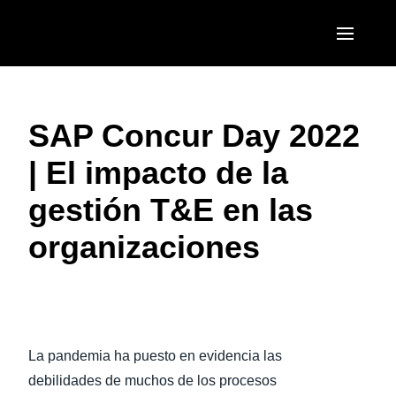
Pasar al contenido principal
AMERICAS
SAP Concur Day 2022
United States (English)
EUROPE
| El impacto de la
Canada (English)
United Kingdom (English)
ASIA PACIFIC
gestión T&E en las
Canada (Français)
France (Français)
Australia (English)
México (Español)
organizaciones
Deutschland (Deutsch)
India (English)
Brasil (Português)
Italia (Italiano)
日本（日本語)
Nederlands (English)
Singapore (English)
La pandemia ha puesto en evidencia las
Sweden (English)
debilidades de muchos de los procesos
Denmark (English)