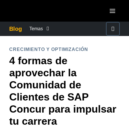
Pasar al contenido principal
AMERICAS
Blog
Temas
United States (English)
CONTROLAR LOS GASTOS EMPRESARIALES
EUROPE
CRECIMIENTO Y OPTIMIZACIÓN
Canada (English)
4 formas de
United Kingdom (English)
CRECIMIENTO Y OPTIMIZACIÓN
ASIA PACIFIC
Canada (Français)
aprovechar la
France (Français)
Australia (English)
México (Español)
DUTY OF CARE
Comunidad de
Deutschland (Deutsch)
India (English)
Brasil (Português)
Clientes de SAP
Italia (Italiano)
EXPERIENCIA DEL EMPLEADO
日本（日本語)
Nederlands (English)
Concur para impulsar
Singapore (English)
FRAUDE Y CUMPLIMIENTO
Sweden (English)
tu carrera
Denmark (English)