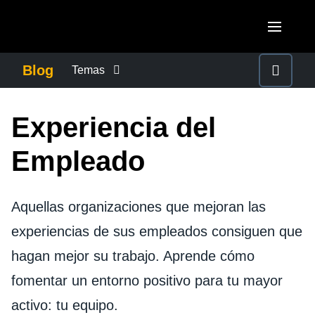
Pasar al contenido principal
AMERICAS
Blog
Temas
United States (English)
CONTROLAR LOS GASTOS EMPRESARIALES
EUROPE
Experiencia del
Canada (English)
United Kingdom (English)
CRECIMIENTO Y OPTIMIZACIÓN
ASIA PACIFIC
Empleado
Canada (Français)
France (Français)
Australia (English)
México (Español)
DUTY OF CARE
Deutschland (Deutsch)
Aquellas organizaciones que mejoran las
India (English)
Brasil (Português)
Italia (Italiano)
experiencias de sus empleados consiguen que
EXPERIENCIA DEL EMPLEADO
日本（日本語)
hagan mejor su trabajo. Aprende cómo
Nederlands (English)
Singapore (English)
FRAUDE Y CUMPLIMIENTO
fomentar un entorno positivo para tu mayor
Sweden (English)
activo: tu equipo.
Denmark (English)