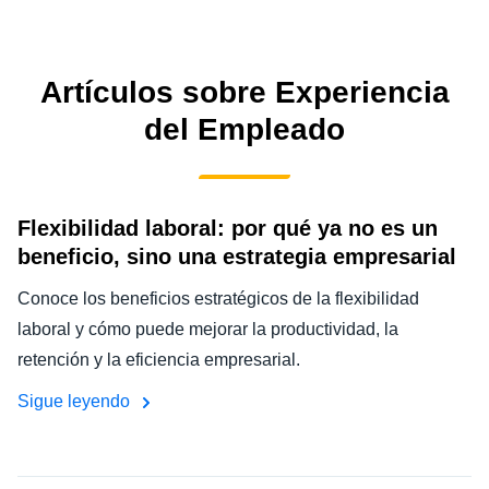
LA CONTINUIDAD DEL NEGOCIO
Finland (English)
NOVEDADES DE LA EMPRESA
Artículos sobre Experiencia
Belgium (English)
del Empleado
España (Español)
SOSTENIBILIDAD
Norway (English)
TRAVEL AND EXPENSE
Flexibilidad laboral: por qué ya no es un
beneficio, sino una estrategia empresarial
Conoce los beneficios estratégicos de la flexibilidad
laboral y cómo puede mejorar la productividad, la
retención y la eficiencia empresarial.
Sigue leyendo