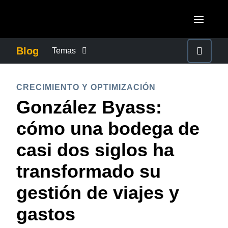
Pasar al contenido principal
AMERICAS
Blog
Temas
United States (English)
CONTROLAR LOS GASTOS EMPRESARIALES
EUROPE
CRECIMIENTO Y OPTIMIZACIÓN
Canada (English)
González Byass:
United Kingdom (English)
CRECIMIENTO Y OPTIMIZACIÓN
ASIA PACIFIC
Canada (Français)
cómo una bodega de
France (Français)
Australia (English)
México (Español)
DUTY OF CARE
casi dos siglos ha
Deutschland (Deutsch)
India (English)
Brasil (Português)
transformado su
Italia (Italiano)
EXPERIENCIA DEL EMPLEADO
日本（日本語)
Nederlands (English)
gestión de viajes y
Singapore (English)
FRAUDE Y CUMPLIMIENTO
Sweden (English)
gastos
Denmark (English)