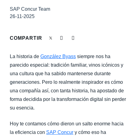
LA CONTINUIDAD DEL NEGOCIO
SAP Concur Team
Finland (English)
26-11-2025
NOVEDADES DE LA EMPRESA
Belgium (English)
España (Español)
COMPARTIR
SOSTENIBILIDAD
Norway (English)
La historia de
González Byass
siempre nos ha
TRAVEL AND EXPENSE
parecido especial: tradición familiar, vinos icónicos y
una cultura que ha sabido mantenerse durante
generaciones. Pero lo realmente inspirador es cómo
una compañía así, con tanta historia, ha apostado de
forma decidida por la transformación digital sin perder
su esencia.
Hoy te contamos cómo dieron un salto enorme hacia
la eficiencia con
SAP Concur
y cómo eso ha