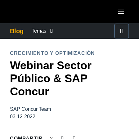
Pasar al contenido principal
AMERICAS
Blog
Temas
United States (English)
CONTROLAR LOS GASTOS EMPRESARIALES
EUROPE
CRECIMIENTO Y OPTIMIZACIÓN
Canada (English)
Webinar Sector
United Kingdom (English)
CRECIMIENTO Y OPTIMIZACIÓN
ASIA PACIFIC
Canada (Français)
Público & SAP
France (Français)
Australia (English)
México (Español)
DUTY OF CARE
Concur
Deutschland (Deutsch)
India (English)
Brasil (Português)
Italia (Italiano)
EXPERIENCIA DEL EMPLEADO
日本（日本語)
SAP Concur Team
Nederlands (English)
03-12-2022
Singapore (English)
FRAUDE Y CUMPLIMIENTO
Sweden (English)
COMPARTIR
Denmark (English)