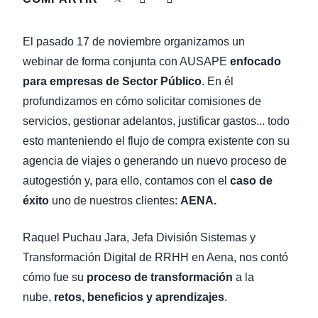
LA CONTINUIDAD DEL NEGOCIO
Finland (English)
​El pasado 17 de noviembre organizamos un
NOVEDADES DE LA EMPRESA
Belgium (English)
webinar de forma conjunta con AUSAPE
enfocado
para empresas de Sector Público
. En él
España (Español)
SOSTENIBILIDAD
profundizamos en cómo solicitar comisiones de
Norway (English)
servicios, gestionar adelantos, justificar gastos... todo
TRAVEL AND EXPENSE
esto manteniendo el flujo de compra existente con su
agencia de viajes o generando un nuevo proceso de
autogestión y, para ello, contamos con el
caso de
éxito
uno de nuestros clientes:
AENA.
Raquel Puchau Jara, Jefa División Sistemas y
Transformación Digital de RRHH en Aena, nos contó
cómo fue su
proceso de transformación
a la
nube,
retos, beneficios y aprendizajes
.