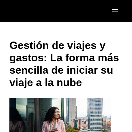
Pasar al contenido principal
AMERICAS
Gestión de viajes y
United States (English)
EUROPE
gastos: La forma más
Canada (English)
United Kingdom (English)
ASIA PACIFIC
sencilla de iniciar su
Canada (Français)
France (Français)
Australia (English)
México (Español)
viaje a la nube
Deutschland (Deutsch)
India (English)
Brasil (Português)
Italia (Italiano)
日本（日本語)
Nederlands (English)
Singapore (English)
Sweden (English)
Denmark (English)