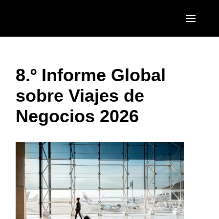
Pasar al contenido principal
AMERICAS
8.º Informe Global
United States (English)
EUROPE
sobre Viajes de
Canada (English)
United Kingdom (English)
ASIA PACIFIC
Negocios 2026
Canada (Français)
France (Français)
Australia (English)
México (Español)
Deutschland (Deutsch)
India (English)
Brasil (Português)
Italia (Italiano)
日本（日本語)
Nederlands (English)
Singapore (English)
Sweden (English)
Denmark (English)