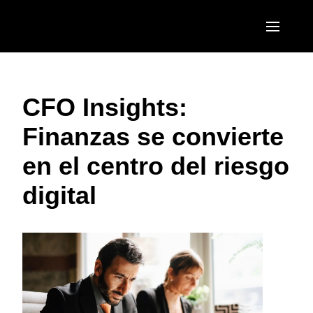
Pasar al contenido principal
AMERICAS
CFO Insights:
United States (English)
EUROPE
Finanzas se convierte
Canada (English)
United Kingdom (English)
ASIA PACIFIC
en el centro del riesgo
Canada (Français)
France (Français)
Australia (English)
México (Español)
digital
Deutschland (Deutsch)
India (English)
Brasil (Português)
Italia (Italiano)
日本（日本語)
Nederlands (English)
Singapore (English)
Sweden (English)
Denmark (English)