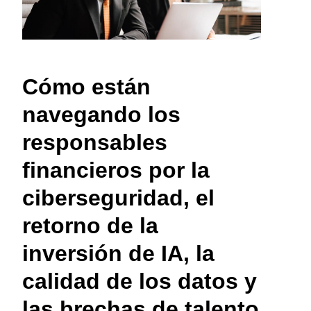
Finland (English)
Belgium (English)
Cómo están
España (Español)
navegando los
Norway (English)
responsables
financieros por la
ciberseguridad, el
retorno de la
inversión de IA, la
calidad de los datos y
las brechas de talento