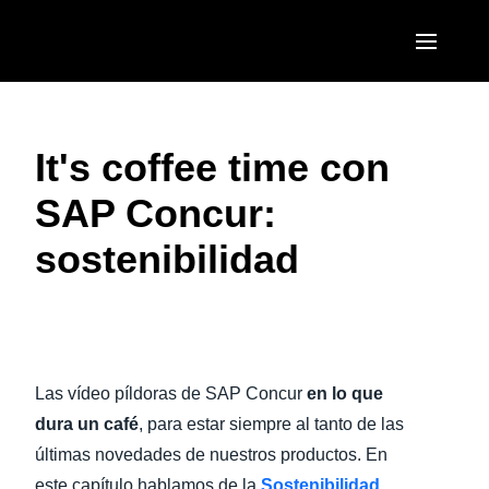
Pasar al contenido principal
AMERICAS
It's coffee time con
United States (English)
EUROPE
SAP Concur:
Canada (English)
United Kingdom (English)
ASIA PACIFIC
sostenibilidad
Canada (Français)
France (Français)
Australia (English)
México (Español)
Deutschland (Deutsch)
India (English)
Brasil (Português)
Italia (Italiano)
日本（日本語)
Las vídeo píldoras de SAP Concur
en lo que
Nederlands (English)
Singapore (English)
dura un café
, para estar siempre al tanto de las
Sweden (English)
últimas novedades de nuestros productos. En
este capítulo hablamos de la
Sostenibilidad
,
Denmark (English)