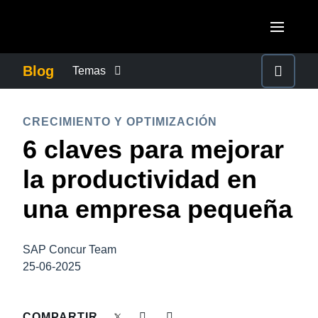
Pasar al contenido principal
AMERICAS
Blog
Temas
United States (English)
CONTROLAR LOS GASTOS EMPRESARIALES
EUROPE
CRECIMIENTO Y OPTIMIZACIÓN
Canada (English)
6 claves para mejorar
United Kingdom (English)
CRECIMIENTO Y OPTIMIZACIÓN
ASIA PACIFIC
Canada (Français)
la productividad en
France (Français)
Australia (English)
México (Español)
DUTY OF CARE
una empresa pequeña
Deutschland (Deutsch)
India (English)
Brasil (Português)
Italia (Italiano)
EXPERIENCIA DEL EMPLEADO
日本（日本語)
SAP Concur Team
Nederlands (English)
25-06-2025
Singapore (English)
FRAUDE Y CUMPLIMIENTO
Sweden (English)
COMPARTIR
Denmark (English)