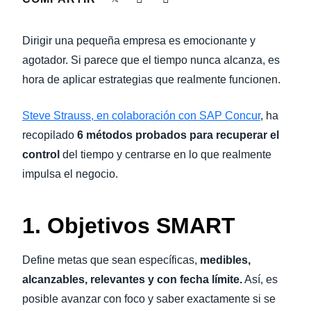
LA CONTINUIDAD DEL NEGOCIO
Finland (English)
Dirigir una pequeña empresa es emocionante y
NOVEDADES DE LA EMPRESA
Belgium (English)
agotador. Si parece que el tiempo nunca alcanza, es
hora de aplicar estrategias que realmente funcionen.
España (Español)
SOSTENIBILIDAD
Norway (English)
Steve Strauss, en colaboración con SAP Concur
, ha
TRAVEL AND EXPENSE
recopilado
6 métodos probados para recuperar el
control
del tiempo y centrarse en lo que realmente
impulsa el negocio.
1. Objetivos SMART
Define metas que sean específicas,
medibles,
alcanzables, relevantes y con fecha límite.
Así, es
posible avanzar con foco y saber exactamente si se