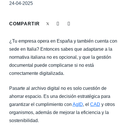
LA CONTINUIDAD DEL NEGOCIO
24-04-2025
Finland (English)
NOVEDADES DE LA EMPRESA
Belgium (English)
COMPARTIR
España (Español)
SOSTENIBILIDAD
¿Tu empresa opera en España y también cuenta con
Norway (English)
sede en Italia? Entonces sabes que adaptarse a la
TRAVEL AND EXPENSE
normativa italiana no es opcional, y que la gestión
documental puede complicarse si no está
correctamente digitalizada.
Pasarte al archivo digital no es solo cuestión de
ahorrar espacio. Es una decisión estratégica para
garantizar el cumplimiento con
AgID
, el
CAD
y otros
organismos, además de mejorar la eficiencia y la
sostenibilidad.