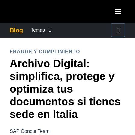
Pasar al contenido principal
AMERICAS
Blog
Temas
United States (English)
CONTROLAR LOS GASTOS EMPRESARIALES
EUROPE
FRAUDE Y CUMPLIMIENTO
Canada (English)
Archivo Digital:
United Kingdom (English)
CRECIMIENTO Y OPTIMIZACIÓN
ASIA PACIFIC
Canada (Français)
simplifica, protege y
France (Français)
Australia (English)
México (Español)
DUTY OF CARE
optimiza tus
Deutschland (Deutsch)
India (English)
Brasil (Português)
documentos si tienes
Italia (Italiano)
EXPERIENCIA DEL EMPLEADO
日本（日本語)
Nederlands (English)
sede en Italia
Singapore (English)
FRAUDE Y CUMPLIMIENTO
Sweden (English)
SAP Concur Team
Denmark (English)