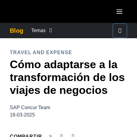
Pasar al contenido principal
AMERICAS
Blog
Temas
United States (English)
CONTROLAR LOS GASTOS EMPRESARIALES
EUROPE
TRAVEL AND EXPENSE
Canada (English)
Cómo adaptarse a la
United Kingdom (English)
CRECIMIENTO Y OPTIMIZACIÓN
ASIA PACIFIC
Canada (Français)
transformación de los
France (Français)
Australia (English)
México (Español)
DUTY OF CARE
viajes de negocios
Deutschland (Deutsch)
India (English)
Brasil (Português)
Italia (Italiano)
EXPERIENCIA DEL EMPLEADO
日本（日本語)
SAP Concur Team
Nederlands (English)
18-03-2025
Singapore (English)
FRAUDE Y CUMPLIMIENTO
Sweden (English)
COMPARTIR
Denmark (English)