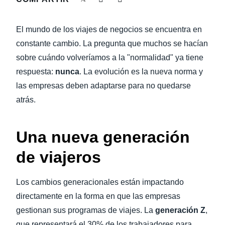
LA CONTINUIDAD DEL NEGOCIO
Finland (English)
El mundo de los viajes de negocios se encuentra en
NOVEDADES DE LA EMPRESA
Belgium (English)
constante cambio. La pregunta que muchos se hacían
sobre cuándo volveríamos a la "normalidad" ya tiene
España (Español)
SOSTENIBILIDAD
respuesta:
nunca
. La evolución es la nueva norma y
Norway (English)
las empresas deben adaptarse para no quedarse
TRAVEL AND EXPENSE
atrás.
Una nueva generación
de viajeros
Los cambios generacionales están impactando
directamente en la forma en que las empresas
gestionan sus programas de viajes. La
generación Z
,
que representará el 30% de los trabajadores para