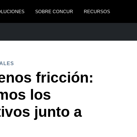
OLUCIONES
SOBRE CONCUR
RECURSOS
AMERICAS
EUROPE
United States (English)
United Kingdom (Engli
ARIALES
Canada (English)
France (Français)
ALES
Canada (Français)
Deutschland (Deutsch)
enos fricción:
México (Español)
Italia (Italiano)
mos los
Brasil (Português)
Nederlands (English)
ivos junto a
Sweden (English)
Denmark (English)
Finland (English)