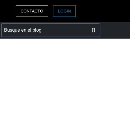
CONTACTO
LOGIN
ASIA PACIFIC
sh)
Australia (English)
India (English)
日本（日本語)
Singapore (English)