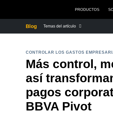
Pasar al contenido principal
PRODUCTOS
S
Blog
Temas del artículo
CONTROLAR LOS GASTOS EMPRES
CONTROLAR LOS GASTOS EMPRESARI
CRECIMIENTO Y OPTIMIZACIÓN
Más control, m
DUTY OF CARE
así transforma
EXPERIENCIA DEL EMPLEADO
pagos corporat
BBVA Pivot
FRAUDE Y CUMPLIMIENTO