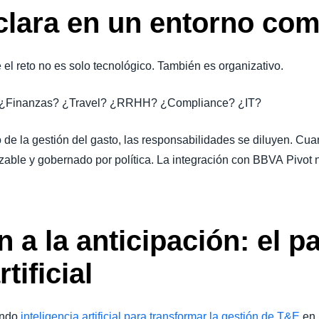
lara en un entorno co
l reto no es solo tecnológico. También es organizativo.
sto?¿Finanzas? ¿Travel? ¿RRHH? ¿Compliance? ¿IT?
e la gestión del gasto, las responsabilidades se diluyen. Cua
azable y gobernado por política. La integración con BBVA Pivot 
n a la anticipación: el p
rtificial
ando
inteligencia artificial para transformar la gestión de T&E
en 