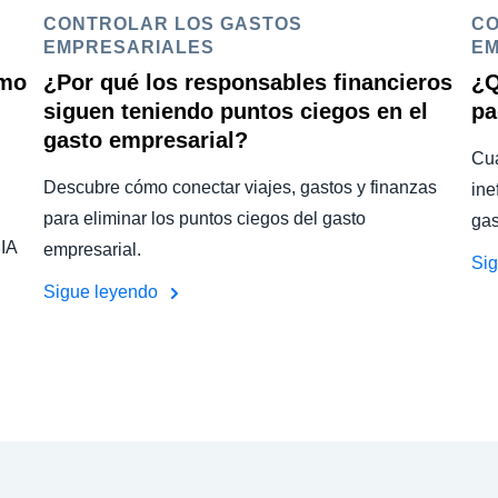
CONTROLAR LOS GASTOS
CO
EMPRESARIALES
EM
ómo
¿Por qué los responsables financieros
¿Q
siguen teniendo puntos ciegos en el
pa
gasto empresarial?
Cua
Descubre cómo conectar viajes, gastos y finanzas
ine
para eliminar los puntos ciegos del gasto
gas
 IA
empresarial.
Si
Sigue leyendo