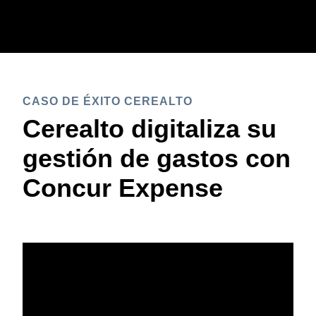
Pasar al contenido principal
CASO DE ÉXITO CEREALTO
Cerealto digitaliza su
gestión de gastos con
Concur Expense