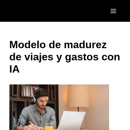
Pasar al contenido principal
AMERICAS
Modelo de madurez
United States (English)
EUROPE
de viajes y gastos con
Canada (English)
United Kingdom (English)
ASIA PACIFIC
IA
Canada (Français)
France (Français)
Australia (English)
México (Español)
Deutschland (Deutsch)
India (English)
Brasil (Português)
Italia (Italiano)
日本（日本語)
Nederlands (English)
Singapore (English)
Sweden (English)
Denmark (English)