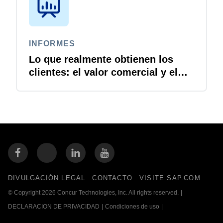
INFORMES
Lo que realmente obtienen los
clientes: el valor comercial y el
retorno de la inversión de Concur
Travel and Expense
DIVULGACIÓN LEGAL
CONTACTO
VISITE SAP.COM
© Copyright 2026 Concur Technologies, Inc. All rights reserved.
|
DECLARACION DE PRIVACIDAD
|
Condiciones de uso
|