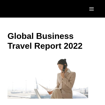
Pasar al contenido principal
AMERICAS
Global Business
United States (English)
EUROPE
Travel Report 2022
Canada (English)
United Kingdom (English)
ASIA PACIFIC
Canada (Français)
France (Français)
Australia (English)
México (Español)
Deutschland (Deutsch)
India (English)
Brasil (Português)
Italia (Italiano)
日本（日本語)
Nederlands (English)
Singapore (English)
Sweden (English)
Denmark (English)