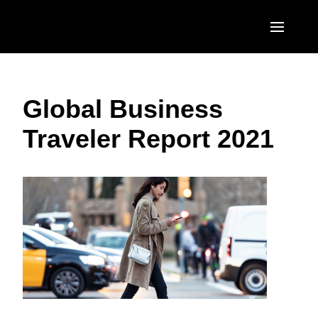
Pasar al contenido principal
AMERICAS
Global Business
United States (English)
EUROPE
Traveler Report 2021
Canada (English)
United Kingdom (English)
ASIA PACIFIC
Canada (Français)
France (Français)
Australia (English)
México (Español)
Deutschland (Deutsch)
India (English)
Brasil (Português)
Italia (Italiano)
日本（日本語)
Nederlands (English)
Singapore (English)
Sweden (English)
Denmark (English)