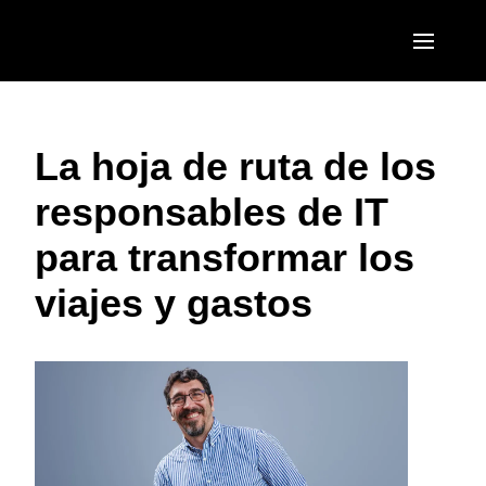
Pasar al contenido principal
AMERICAS
La hoja de ruta de los
United States (English)
EUROPE
responsables de IT
Canada (English)
United Kingdom (English)
ASIA PACIFIC
para transformar los
Canada (Français)
France (Français)
Australia (English)
México (Español)
viajes y gastos
Deutschland (Deutsch)
India (English)
Brasil (Português)
Italia (Italiano)
日本（日本語)
Nederlands (English)
Singapore (English)
Sweden (English)
Denmark (English)