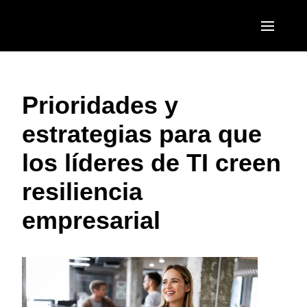
Pasar al contenido principal
AMERICAS
Prioridades y
United States (English)
EUROPE
estrategias para que
Canada (English)
United Kingdom (English)
ASIA PACIFIC
los líderes de TI creen
Canada (Français)
France (Français)
Australia (English)
México (Español)
resiliencia
Deutschland (Deutsch)
India (English)
Brasil (Português)
empresarial
Italia (Italiano)
日本（日本語)
Nederlands (English)
Singapore (English)
Sweden (English)
Denmark (English)