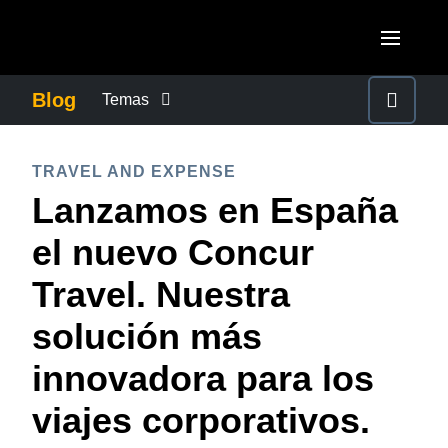
Pasar al contenido principal
AMERICAS
Blog
Temas
United States (English)
CONTROLAR LOS GASTOS EMPRESARIALES
EUROPE
TRAVEL AND EXPENSE
Canada (English)
Lanzamos en España
United Kingdom (English)
CRECIMIENTO Y OPTIMIZACIÓN
ASIA PACIFIC
Canada (Français)
el nuevo Concur
France (Français)
Australia (English)
México (Español)
DUTY OF CARE
Travel. Nuestra
Deutschland (Deutsch)
India (English)
Brasil (Português)
solución más
Italia (Italiano)
EXPERIENCIA DEL EMPLEADO
日本（日本語)
Nederlands (English)
innovadora para los
Singapore (English)
FRAUDE Y CUMPLIMIENTO
Sweden (English)
viajes corporativos.
Denmark (English)