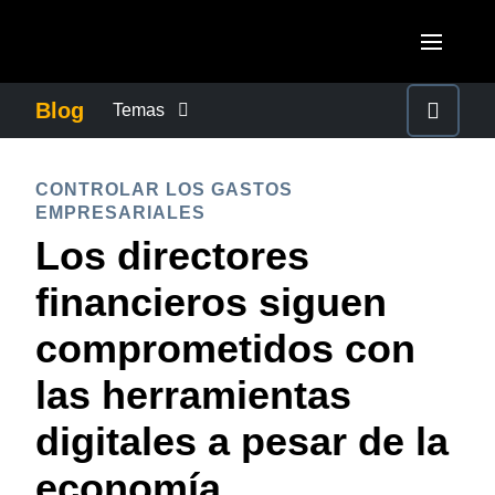
Pasar al contenido principal
AMERICAS
Blog
Temas
United States (English)
CONTROLAR LOS GASTOS EMPRESARIALES
EUROPE
CONTROLAR LOS GASTOS
Canada (English)
EMPRESARIALES
United Kingdom (English)
CRECIMIENTO Y OPTIMIZACIÓN
ASIA PACIFIC
Los directores
Canada (Français)
France (Français)
Australia (English)
financieros siguen
México (Español)
DUTY OF CARE
Deutschland (Deutsch)
India (English)
comprometidos con
Brasil (Português)
Italia (Italiano)
EXPERIENCIA DEL EMPLEADO
日本（日本語)
las herramientas
Nederlands (English)
Singapore (English)
digitales a pesar de la
FRAUDE Y CUMPLIMIENTO
Sweden (English)
economía
Denmark (English)