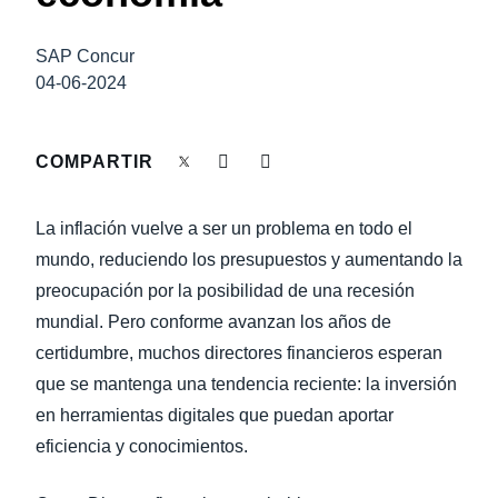
LA CONTINUIDAD DEL NEGOCIO
Finland (English)
SAP Concur
NOVEDADES DE LA EMPRESA
04-06-2024
Belgium (English)
España (Español)
SOSTENIBILIDAD
COMPARTIR
Norway (English)
TRAVEL AND EXPENSE
La inflación vuelve a ser un problema en todo el
mundo, reduciendo los presupuestos y aumentando la
preocupación por la posibilidad de una recesión
mundial. Pero conforme avanzan los años de
certidumbre, muchos directores financieros esperan
que se mantenga una tendencia reciente: la inversión
en herramientas digitales que puedan aportar
eficiencia y conocimientos.