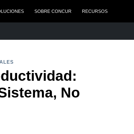
OLUCIONES
SOBRE CONCUR
RECURSOS
AMERICAS
EUROPE
United States (English)
United Kingdom (Engli
ARIALES
Canada (English)
France (Français)
ALES
Canada (Français)
Deutschland (Deutsch)
oductividad:
México (Español)
Italia (Italiano)
 Sistema, No
Brasil (Português)
Nederlands (English)
Sweden (English)
Denmark (English)
Finland (English)