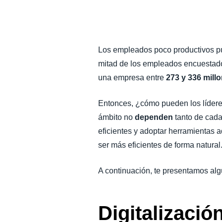
LA CONTINUIDAD DEL NEGOCIO
NOVEDADES DE LA EMPRESA
Los empleados poco productivos p
mitad de los empleados encuestad
SOSTENIBILIDAD
una empresa entre
273 y 336 mill
TRAVEL AND EXPENSE
Entonces, ¿cómo pueden los lídere
ámbito no
dependen
tanto de cada
eficientes y adoptar herramientas a
ser más eficientes de forma natural
A continuación, te presentamos alg
Digitalizació