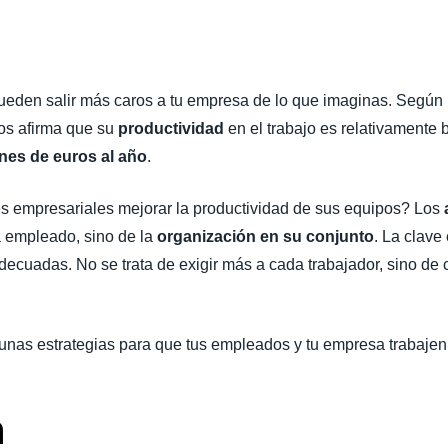
Belgium (English)
España (Español)
ueden salir más caros a tu empresa de lo que imaginas. Según
Norway (English)
os afirma que su
productividad
en el trabajo es relativamente 
ones de euros al año
.
s empresariales mejorar la productividad de sus equipos? Los
 empleado, sino de la
organización en su conjunto
. La clave
decuadas. No se trata de exigir más a cada trabajador, sino de 
.
unas estrategias para que tus empleados y tu empresa trabajen
n