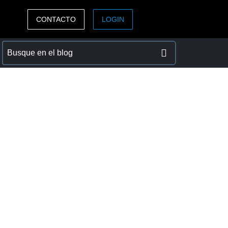
CONTACTO
LOGIN
ASIA PACIFIC
sh)
Australia (English)
India (English)
日本（日本語)
Singapore (English)