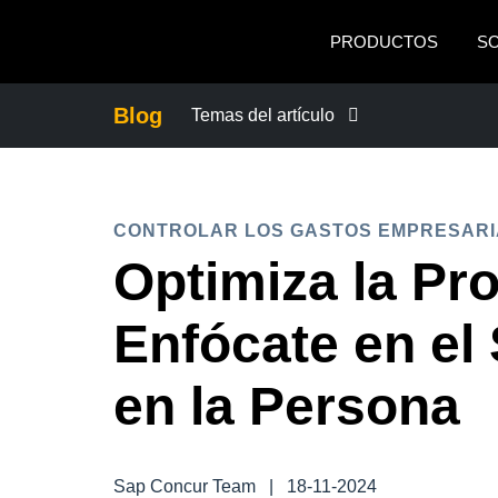
Pasar al contenido principal
PRODUCTOS
S
Blog
Temas del artículo
CONTROLAR LOS GASTOS EMPRES
CONTROLAR LOS GASTOS EMPRESARI
CRECIMIENTO Y OPTIMIZACIÓN
Optimiza la Pr
DUTY OF CARE
Enfócate en el
EXPERIENCIA DEL EMPLEADO
en la Persona
FRAUDE Y CUMPLIMIENTO
Sap Concur Team
|
18-11-2024