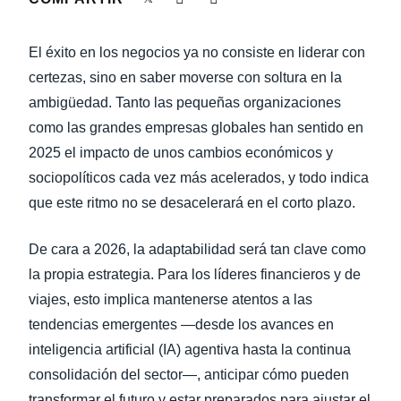
LA CONTINUIDAD DEL NEGOCIO
Finland (English)
El éxito en los negocios ya no consiste en liderar con
NOVEDADES DE LA EMPRESA
Belgium (English)
certezas, sino en saber moverse con soltura en la
ambigüedad. Tanto las pequeñas organizaciones
España (Español)
SOSTENIBILIDAD
como las grandes empresas globales han sentido en
Norway (English)
2025 el impacto de unos cambios económicos y
TRAVEL AND EXPENSE
sociopolíticos cada vez más acelerados, y todo indica
que este ritmo no se desacelerará en el corto plazo.
De cara a 2026, la adaptabilidad será tan clave como
la propia estrategia. Para los líderes financieros y de
viajes, esto implica mantenerse atentos a las
tendencias emergentes —desde los avances en
inteligencia artificial (IA) agentiva hasta la continua
consolidación del sector—, anticipar cómo pueden
transformar el futuro y estar preparados para ajustar el