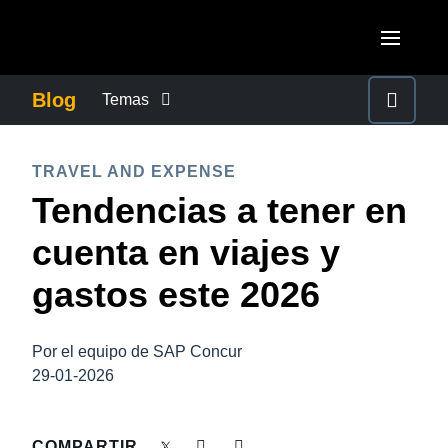
Pasar al contenido principal
AMERICAS
Blog
Temas
United States (English)
CONTROLAR LOS GASTOS EMPRESARIALES
EUROPE
TRAVEL AND EXPENSE
Canada (English)
Tendencias a tener en
United Kingdom (English)
CRECIMIENTO Y OPTIMIZACIÓN
ASIA PACIFIC
Canada (Français)
cuenta en viajes y
France (Français)
Australia (English)
México (Español)
DUTY OF CARE
gastos este 2026
Deutschland (Deutsch)
India (English)
Brasil (Português)
Italia (Italiano)
EXPERIENCIA DEL EMPLEADO
日本（日本語)
Por el equipo de SAP Concur
Nederlands (English)
29-01-2026
Singapore (English)
FRAUDE Y CUMPLIMIENTO
Sweden (English)
COMPARTIR
Denmark (English)