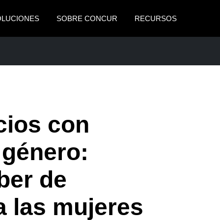
OLUCIONES
SOBRE CONCUR
RECURSOS
AMERICAS
EUROPE
United States (English)
United Kingdom (Engli
ARIALES
Canada (English)
France (Français)
Canada (Français)
Deutschland (Deutsch)
cios con
México (Español)
Italia (Italiano)
 género:
Brasil (Português)
Nederlands (English)
ber de
Sweden (English)
Denmark (English)
a las mujeres
Finland (English)