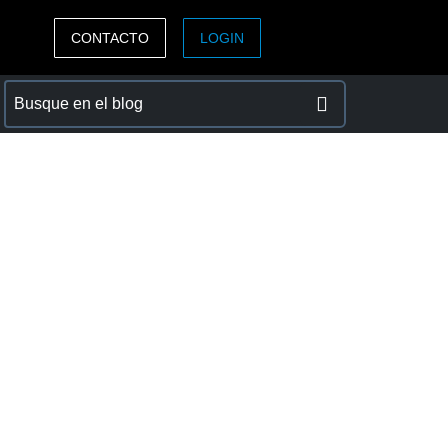
CONTACTO
LOGIN
ASIA PACIFIC
sh)
Australia (English)
India (English)
日本（日本語)
Singapore (English)