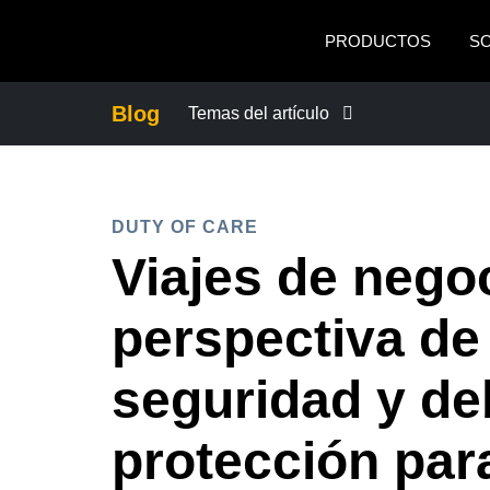
Pasar al contenido principal
PRODUCTOS
S
Blog
Temas del artículo
CONTROLAR LOS GASTOS EMPRES
DUTY OF CARE
CRECIMIENTO Y OPTIMIZACIÓN
Viajes de nego
DUTY OF CARE
perspectiva de
EXPERIENCIA DEL EMPLEADO
seguridad y de
protección par
FRAUDE Y CUMPLIMIENTO