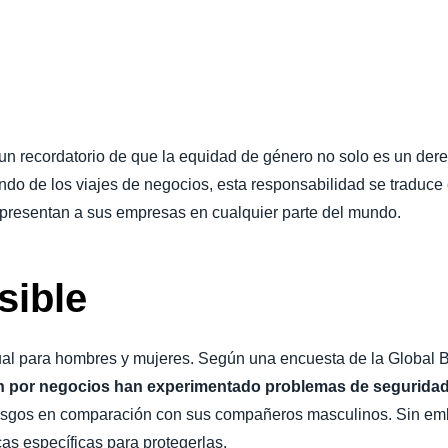
Belgium (English)
España (Español)
Norway (English)
s un recordatorio de que la equidad de género no solo es un der
ndo de los viajes de negocios, esta responsabilidad se traduce 
epresentan a sus empresas en cualquier parte del mundo.
isible
gual para hombres y mujeres. Según una encuesta de la Global 
an por negocios han experimentado problemas de seguridad 
esgos en comparación con sus compañeros masculinos. Sin emb
as específicas para protegerlas.