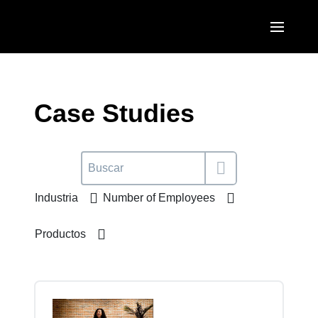
Pasar al contenido principal
AMERICAS
United States (English)
Case Studies
EUROPE
Canada (English)
United Kingdom (English)
ASIA PACIFIC
Canada (Français)
France (Français)
Australia (English)
México (Español)
Industria
Number of Employees
Deutschland (Deutsch)
India (English)
Brasil (Português)
Italia (Italiano)
Productos
日本（日本語)
Nederlands (English)
Singapore (English)
Sweden (English)
Denmark (English)