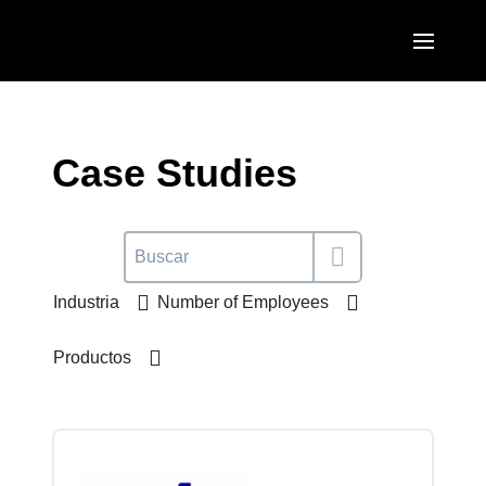
Pasar al contenido principal
AMERICAS
United States (English)
Case Studies
EUROPE
Canada (English)
United Kingdom (English)
ASIA PACIFIC
Canada (Français)
France (Français)
Australia (English)
México (Español)
Industria
Number of Employees
Deutschland (Deutsch)
India (English)
Brasil (Português)
Italia (Italiano)
Productos
日本（日本語)
Nederlands (English)
Singapore (English)
Sweden (English)
Denmark (English)