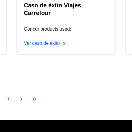
Caso de éxito Viajes
Carrefour
Concur products used:
Ver caso de éxito
Siguiente página
Última página
age
Page
7