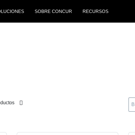
OLUCIONES
SOBRE CONCUR
RECURSOS
AMERICAS
EUROPE
United States (English)
United Kingdom (Engli
Canada (English)
France (Français)
Canada (Français)
Deutschland (Deutsch)
México (Español)
Italia (Italiano)
Brasil (Português)
Nederlands (English)
ductos
Sweden (English)
Denmark (English)
Finland (English)