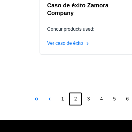
Caso de éxito Zamora
Company
Concur products used:
Ver caso de éxito
Paginación
Primera página
Página anterior
Page
Page
Page
Page
P
1
2
Página actual
3
4
5
6