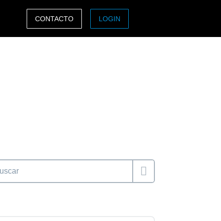
CONTACTO
LOGIN
ASIA PACIFIC
sh)
Australia (English)
India (English)
日本（日本語)
Singapore (English)