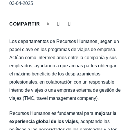
LA CONTINUIDAD DEL NEGOCIO
03-04-2025
Finland (English)
NOVEDADES DE LA EMPRESA
Belgium (English)
COMPARTIR
España (Español)
SOSTENIBILIDAD
Los departamentos de Recursos Humanos juegan un
Norway (English)
papel clave en los programas de viajes de empresa.
TRAVEL AND EXPENSE
Actúan como intermediarios entre la compañía y sus
empleados, ayudando a que ambas partes obtengan
el máximo beneficio de los desplazamientos
profesionales, en colaboración con un responsable
interno de viajes o una empresa externa de gestión de
viajes (TMC, travel management company).
Recursos Humanos es fundamental para
mejorar la
experiencia global de los viajes
, adaptando las
políticas a las necesidades de los empleados y a los