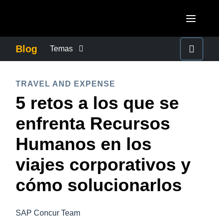
Pasar al contenido principal
AMERICAS
Blog
Temas
United States (English)
CONTROLAR LOS GASTOS EMPRESARIALES
EUROPE
TRAVEL AND EXPENSE
Canada (English)
5 retos a los que se
United Kingdom (English)
CRECIMIENTO Y OPTIMIZACIÓN
ASIA PACIFIC
Canada (Français)
enfrenta Recursos
France (Français)
Australia (English)
México (Español)
DUTY OF CARE
Humanos en los
Deutschland (Deutsch)
India (English)
Brasil (Português)
viajes corporativos y
Italia (Italiano)
EXPERIENCIA DEL EMPLEADO
日本（日本語)
Nederlands (English)
cómo solucionarlos
Singapore (English)
FRAUDE Y CUMPLIMIENTO
Sweden (English)
SAP Concur Team
Denmark (English)